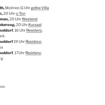
th,
Matinee 11 Uhr
gelbe Villa
n,
20 Uhr
o-Ton
emen,
20 Uhr
Westend
iekeroog,
20 Uhr
Kursaal
seldorf
, 16 Uhr
Residenz
,
ark
sseldorf
19 Uhr
Res
idenz
,
us
seldorf
, 17Uhr
Residenz
,
rg
ion