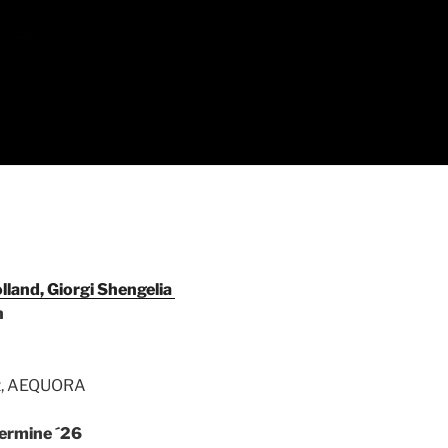
land, Giorgi Shengelia
h
tt, AEQUORA
ermine ´26